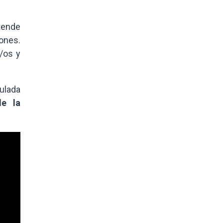
tende
ones.
/os y
tulada
de la