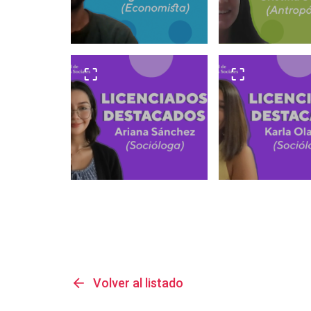
arrow_back
Volver al listado