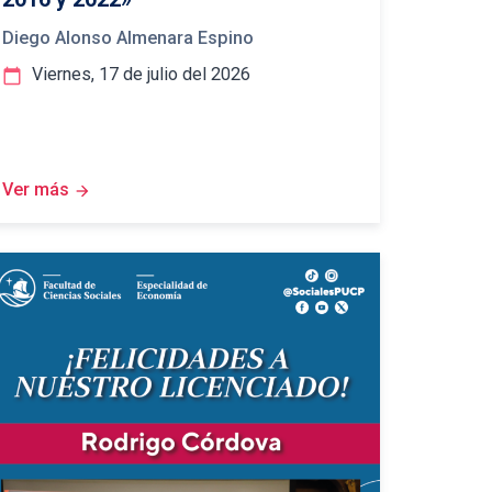
Diego Alonso Almenara Espino
Viernes, 17 de julio del 2026
calendar_today
Ver más
arrow_forward