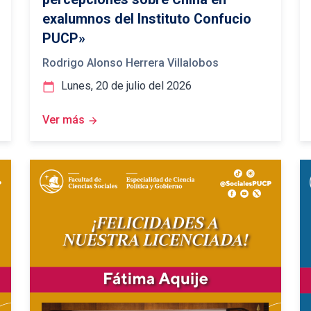
exalumnos del Instituto Confucio
PUCP»
Rodrigo Alonso Herrera Villalobos
Lunes, 20 de julio del 2026
calendar_today
Ver más
arrow_forward