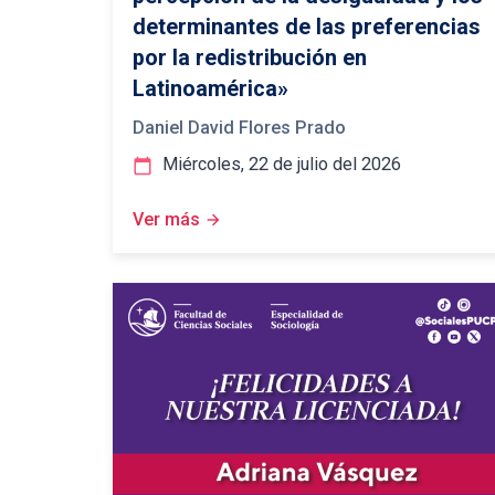
determinantes de las preferencias
por la redistribución en
Latinoamérica»
Daniel David Flores Prado
Miércoles, 22 de julio del 2026
calendar_today
Ver más
arrow_forward