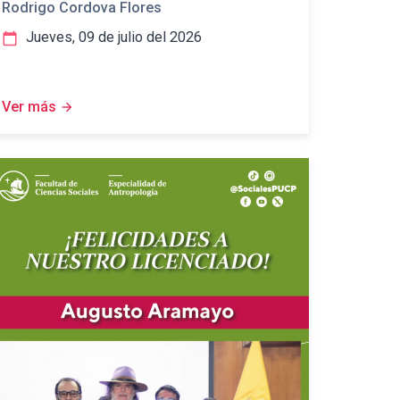
Rodrigo Cordova Flores
Jueves, 09 de julio del 2026
calendar_today
Ver más
arrow_forward