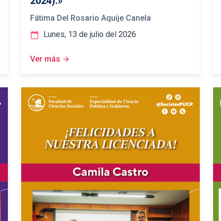
2024).»
Fátima Del Rosario Aquije Canela
Lunes, 13 de julio del 2026
calendar_today
Ver más
arrow_forward