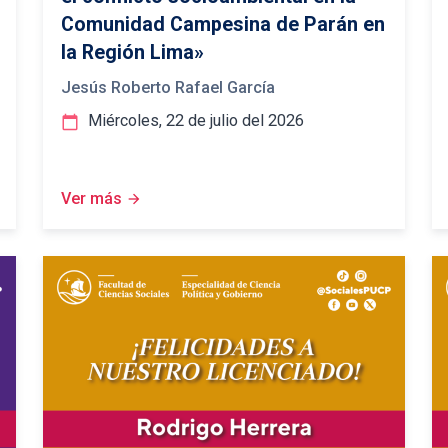
Comunidad Campesina de Parán en
la Región Lima»
Jesús Roberto Rafael García
Miércoles, 22 de julio del 2026
calendar_today
Ver más
arrow_forward