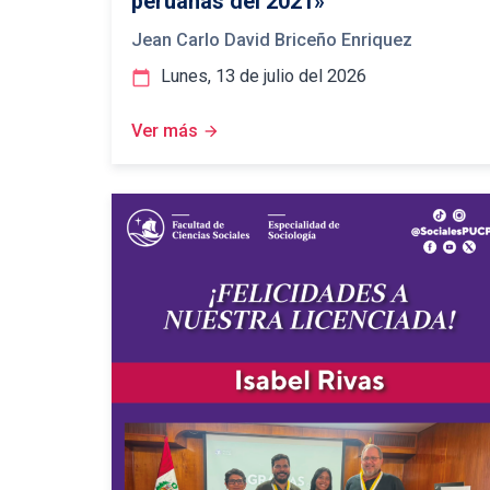
peruanas del 2021»
Jean Carlo David Briceño Enriquez
Lunes, 13 de julio del 2026
calendar_today
Ver más
arrow_forward