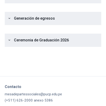
Generación de egresos
expand_more
Ceremonia de Graduación 2026
expand_more
Contacto
mesadepartessociales@pucp.edu.pe
(+511) 626-2000 anexo 5386