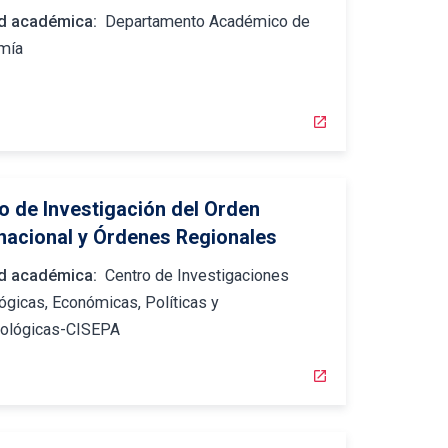
d académica:
Departamento Académico de
mía
open_in_new
o de Investigación del Orden
rnacional y Órdenes Regionales
d académica:
Centro de Investigaciones
ógicas, Económicas, Políticas y
pológicas-CISEPA
open_in_new