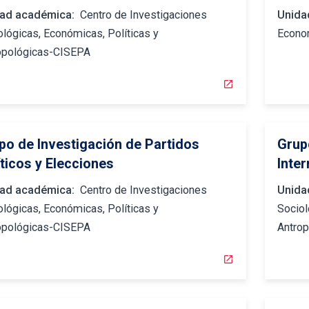
ad académica:
Centro de Investigaciones
Unida
ológicas, Económicas, Políticas y
Econo
opológicas-CISEPA
open_in_new
po de Investigación de Partidos
Grup
íticos y Elecciones
Inte
ad académica:
Centro de Investigaciones
Unida
ológicas, Económicas, Políticas y
Sociol
opológicas-CISEPA
Antro
open_in_new