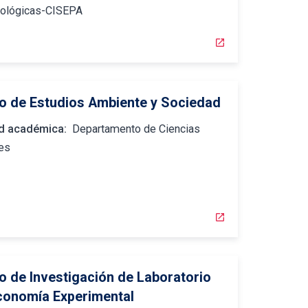
pológicas-CISEPA
open_in_new
o de Estudios Ambiente y Sociedad
d académica:
Departamento de Ciencias
es
open_in_new
o de Investigación de Laboratorio
conomía Experimental