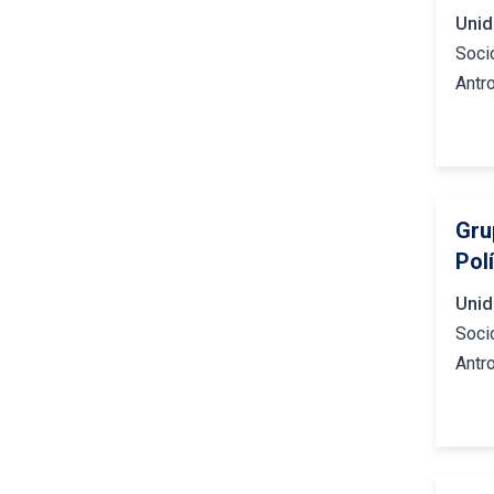
Unid
Soci
Antr
Gru
Pol
Unid
Soci
Antr