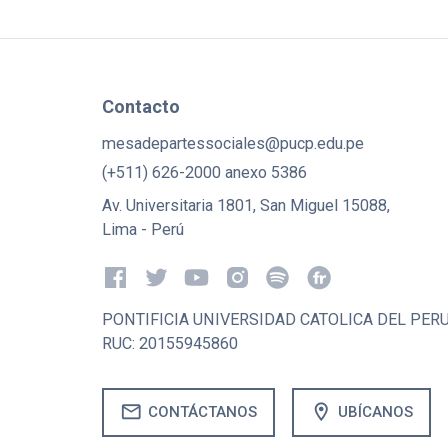
Contacto
mesadepartessociales@pucp.edu.pe
(+511) 626-2000 anexo 5386
Av. Universitaria 1801, San Miguel 15088,
Lima - Perú
PONTIFICIA UNIVERSIDAD CATOLICA DEL PER
RUC: 20155945860
mail
location_on
CONTÁCTANOS
UBÍCANOS