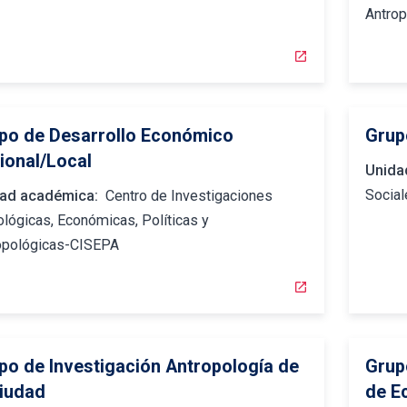
Antro
open_in_new
po de Desarrollo Económico
Grup
ional/Local
Unida
Social
ad académica:
Centro de Investigaciones
ológicas, Económicas, Políticas y
opológicas-CISEPA
open_in_new
po de Investigación Antropología de
Grup
Ciudad
de E