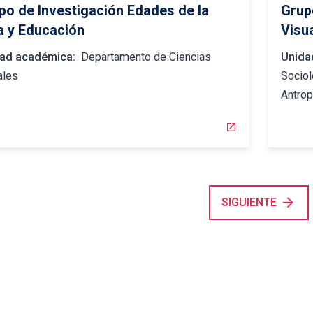
po de Investigación Edades de la
Grup
a y Educación
Visu
ad académica:
Departamento de Ciencias
Unida
ales
Sociol
Antro
open_in_new
arrow_forward
SIGUIENTE