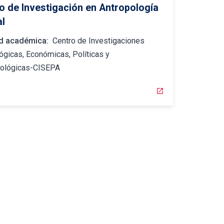
o de Investigación en Antropología
al
d académica:
Centro de Investigaciones
ógicas, Económicas, Políticas y
pológicas-CISEPA
open_in_new