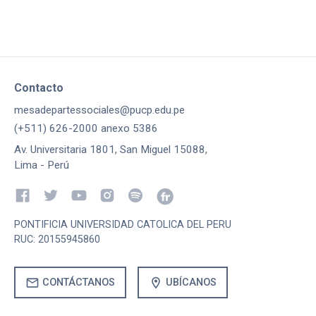
Contacto
mesadepartessociales@pucp.edu.pe
(+511) 626-2000 anexo 5386
Av. Universitaria 1801, San Miguel 15088,
Lima - Perú
PONTIFICIA UNIVERSIDAD CATOLICA DEL PERU
RUC: 20155945860
mail
location_on
CONTÁCTANOS
UBÍCANOS