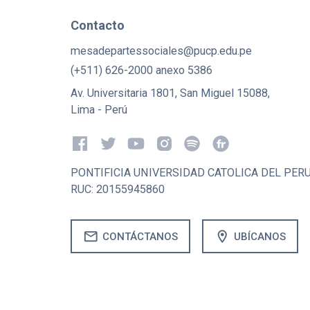
Contacto
mesadepartessociales@pucp.edu.pe
(+511) 626-2000 anexo 5386
Av. Universitaria 1801, San Miguel 15088,
Lima - Perú
PONTIFICIA UNIVERSIDAD CATOLICA DEL PER
RUC: 20155945860
mail
location_on
CONTÁCTANOS
UBÍCANOS