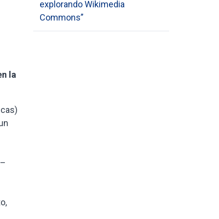
explorando Wikimedia
Commons”
n la
icas)
 un
 –
o,