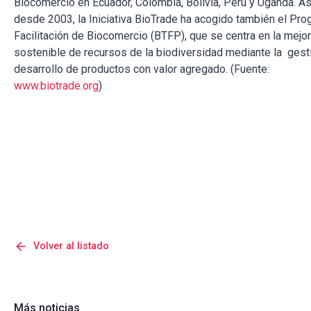
Biocomercio en Ecuador, Colombia, Bolivia, Perú y Uganda. A
desde 2003, la Iniciativa BioTrade ha acogido también el Pr
Facilitación de Biocomercio (BTFP), que se centra en la mejo
sostenible de recursos de la biodiversidad mediante la gest
desarrollo de productos con valor agregado. (Fuente:
www.biotrade.org
)
arrow_back
Volver al listado
Más noticias