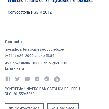
El llanero solitario de las migraciones ambientales
Convocatoria PSSIR 2012
Contacto
mesadepartessociales@pucp.edu.pe
(+511) 626-2000 anexo 5386
Av. Universitaria 1801, San Miguel 15088,
Lima - Perú
PONTIFICIA UNIVERSIDAD CATOLICA DEL PERU
RUC: 20155945860
mail
location_on
CONTÁCTANOS
UBÍCANOS