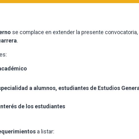
ierno
se complace en extender la presente convocatoria,
carrera
.
es:
e académico
especialidad a alumnos, estudiantes de Estudios Gener
interés de los estudiantes
equerimientos
a listar: