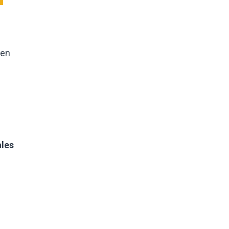
 en
ales