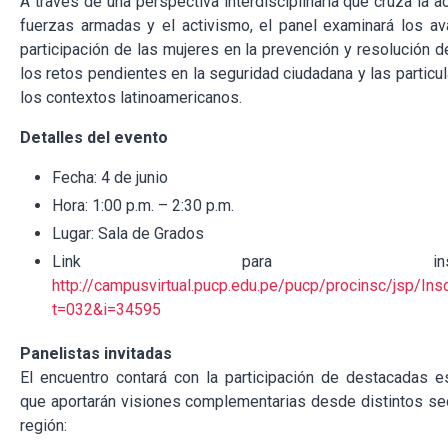
A través de una perspectiva interdisciplinaria que cruza la a
fuerzas armadas y el activismo, el panel examinará los av
participación de las mujeres en la prevención y resolución de
los retos pendientes en la seguridad ciudadana y las particu
los contextos latinoamericanos.
Detalles del evento
Fecha: 4 de junio
Hora: 1:00 p.m. – 2:30 p.m.
Lugar: Sala de Grados
Link para inscripci
http://campusvirtual.pucp.edu.pe/pucp/procinsc/jsp/Insc
t=032&i=34595
Panelistas invitadas
El encuentro contará con la participación de destacadas e
que aportarán visiones complementarias desde distintos se
región: