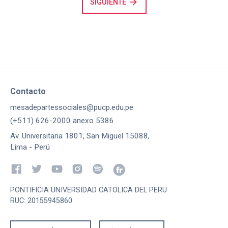
arrow_forward
SIGUIENTE
Contacto
mesadepartessociales@pucp.edu.pe
(+511) 626-2000 anexo 5386
Av. Universitaria 1801, San Miguel 15088,
Lima - Perú
PONTIFICIA UNIVERSIDAD CATOLICA DEL PERU
RUC: 20155945860