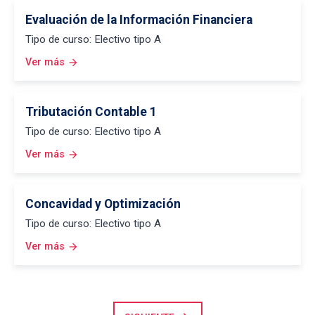
Evaluación de la Información Financiera
Tipo de curso: Electivo tipo A
Ver más
arrow_forward
Tributación Contable 1
Tipo de curso: Electivo tipo A
Ver más
arrow_forward
Concavidad y Optimización
Tipo de curso: Electivo tipo A
Ver más
arrow_forward