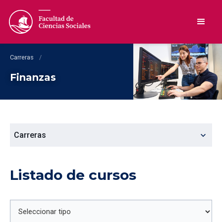
Carreras
/
Finanzas
expand_more
Carreras
Listado de cursos