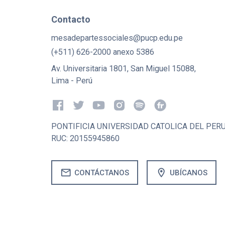
Contacto
mesadepartessociales@pucp.edu.pe
(+511) 626-2000 anexo 5386
Av. Universitaria 1801, San Miguel 15088,
Lima - Perú
PONTIFICIA UNIVERSIDAD CATOLICA DEL PER
RUC: 20155945860
mail
location_on
CONTÁCTANOS
UBÍCANOS