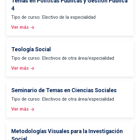
Temas en Políticas Públicas y Gestión Pública
4
Tipo de curso: Electivo de la especialidad
Ver más
arrow_forward
Teología Social
Tipo de curso: Electivos de otra área/especialidad
Ver más
arrow_forward
Seminario de Temas en Ciencias Sociales
Tipo de curso: Electivos de otra área/especialidad
Ver más
arrow_forward
Metodologías Visuales para la Investigación
Social