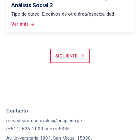
Análisis Social 2
Tipo de curso: Electivos de otra área/especialidad
Ver más
arrow_forward
arrow_forward
SIGUIENTE
Contacto
mesadepartessociales@pucp.edu.pe
(+511) 626-2000 anexo 5386
Av. Universitaria 1801, San Miguel 15088,