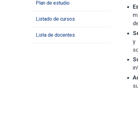
Plan de estudio
E
mu
Listado de cursos
de
S
Lista de docentes
y 
so
S
in
A
su