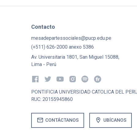
Contacto
mesadepartessociales@pucp.edu.pe
(+511) 626-2000 anexo 5386
Av. Universitaria 1801, San Miguel 15088,
Lima - Perú
PONTIFICIA UNIVERSIDAD CATOLICA DEL PER
RUC: 20155945860
mail
location_on
CONTÁCTANOS
UBÍCANOS