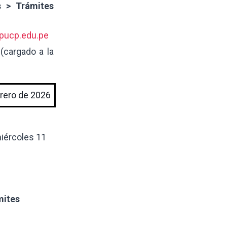
s > Trámites
pucp.edu.pe
(cargado a la
brero de 2026
miércoles 11
mites