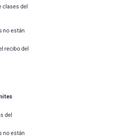
 clases del
as no están
el recibo del
mites
s del
as no están