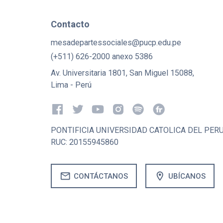
Contacto
mesadepartessociales@pucp.edu.pe
(+511) 626-2000 anexo 5386
Av. Universitaria 1801, San Miguel 15088,
Lima - Perú
PONTIFICIA UNIVERSIDAD CATOLICA DEL PER
RUC: 20155945860
mail
location_on
CONTÁCTANOS
UBÍCANOS