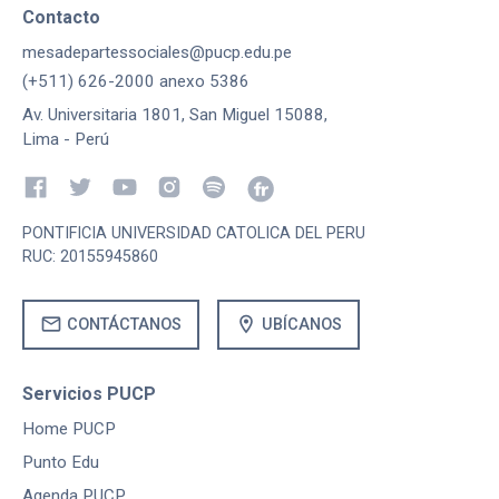
Contacto
mesadepartessociales@pucp.edu.pe
(+511) 626-2000 anexo 5386
Av. Universitaria 1801, San Miguel 15088,
Lima - Perú
PONTIFICIA UNIVERSIDAD CATOLICA DEL PERU
RUC: 20155945860
mail
location_on
CONTÁCTANOS
UBÍCANOS
Servicios PUCP
Home PUCP
Punto Edu
Agenda PUCP