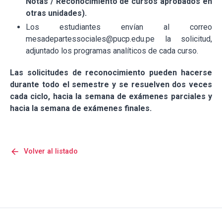
Notas / Reconocimiento de cursos aprobados en
otras unidades).
Los estudiantes envían al correo
mesadepartessociales@pucp.edu.pe la solicitud,
adjuntado los programas analíticos de cada curso.
Las solicitudes de reconocimiento pueden hacerse
durante todo el semestre y se resuelven dos veces
cada ciclo, hacia la semana de exámenes parciales y
hacia la semana de exámenes finales.
arrow_back
Volver al listado