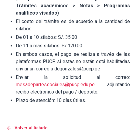
Trámites académicos > Notas > Programas
analíticos visados)
El costo del trámite es de acuerdo a la cantidad de
sílabos:
De 01 a 10 sílabos: S/. 35.00
De 11 a más sílabos: S/.120.00
En ambos casos, el pago se realiza a través de las
plataformas PUCP, si estas no están está habilitadas
enviar un correo a dcgonzales@pucp.pe
Enviar la solicitud al correo:
mesadepartessociales@pucp.edu.pe
adjuntando
recibo electrónico del pago / depósito.
Plazo de atención: 10 días útiles.
arrow_back
Volver al listado