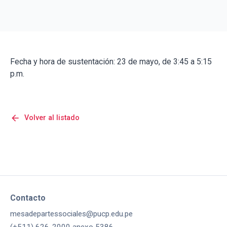
Fecha y hora de sustentación: 23 de mayo, de 3:45 a 5:15
p.m.
arrow_back
Volver al listado
Contacto
mesadepartessociales@pucp.edu.pe
(+511) 626-2000 anexo 5386