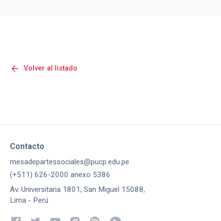
arrow_back
Volver al listado
Contacto
mesadepartessociales@pucp.edu.pe
(+511) 626-2000 anexo 5386
Av. Universitaria 1801, San Miguel 15088,
Lima - Perú