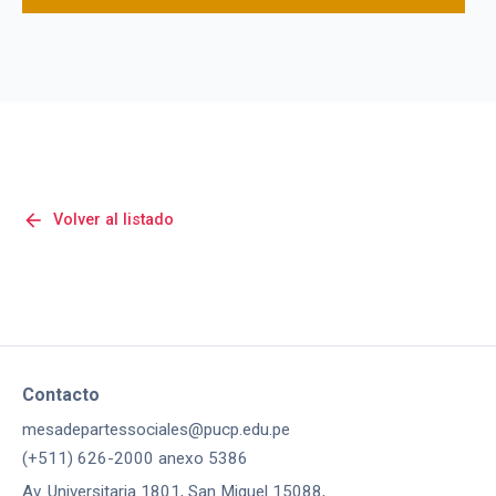
arrow_back
Volver al listado
Contacto
mesadepartessociales@pucp.edu.pe
(+511) 626-2000 anexo 5386
Av. Universitaria 1801, San Miguel 15088,