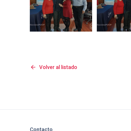
arrow_back
Volver al listado
Contacto