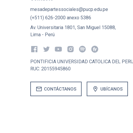
mesadepartessociales@pucp.edu.pe
(+511) 626-2000 anexo 5386
Av. Universitaria 1801, San Miguel 15088,
Lima - Perú
PONTIFICIA UNIVERSIDAD CATOLICA DEL PER
RUC: 20155945860
mail
location_on
CONTÁCTANOS
UBÍCANOS