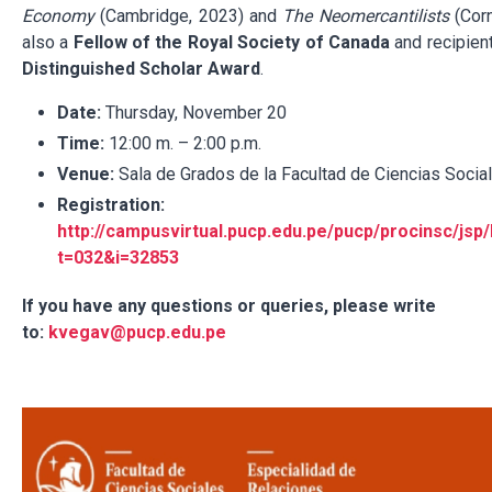
Economy
(Cambridge, 2023) and
The Neomercantilists
(Corn
also a
Fellow of the Royal Society of Canada
and recipien
Distinguished Scholar Award
.
Date:
Thursday, November 20
Time:
12:00 m. – 2:00 p.m.
Venue:
Sala de Grados de la Facultad de Ciencias Socia
Registration:
http://campusvirtual.pucp.edu.pe/pucp/procinsc/jsp/
t=032&i=32853
If you have any questions or queries, please write
to:
kvegav@pucp.edu.pe