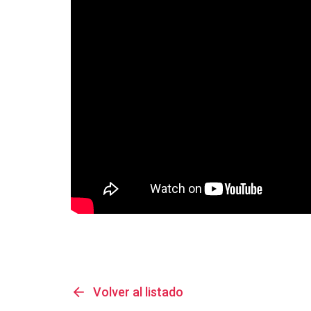
arrow_back
Volver al listado