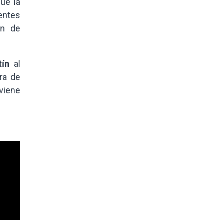
ue la
entes
ón de
tín
al
era de
viene