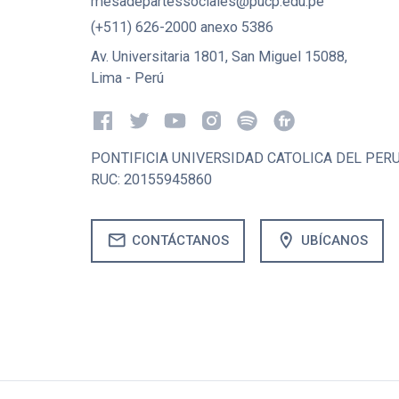
mesadepartessociales@pucp.edu.pe
(+511) 626-2000 anexo 5386
Av. Universitaria 1801, San Miguel 15088,
Lima - Perú
PONTIFICIA UNIVERSIDAD CATOLICA DEL PER
RUC: 20155945860
mail
location_on
CONTÁCTANOS
UBÍCANOS