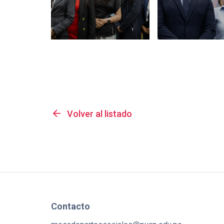
arrow_back
Volver al listado
Contacto