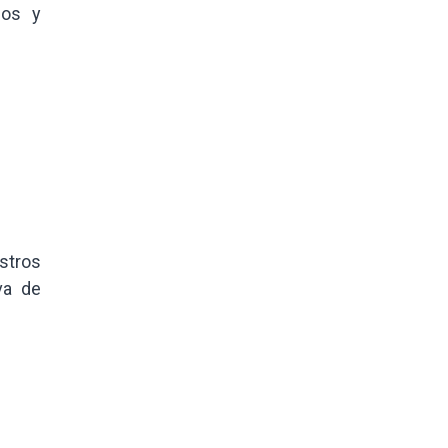
cos y
stros
va de