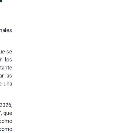
onales
que se
n los
rtante
r las
de una
2026,
”, que
 como
 como