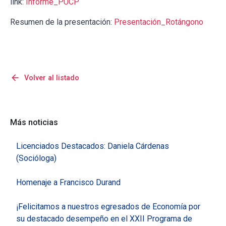
link:
Informe_PUCP
Resumen de la presentación:
Presentación_Rotángono
arrow_back
Volver al listado
Más noticias
Licenciados Destacados: Daniela Cárdenas
(Socióloga)
Homenaje a Francisco Durand
¡Felicitamos a nuestros egresados de Economía por
su destacado desempeño en el XXII Programa de