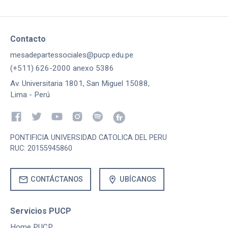
Contacto
mesadepartessociales@pucp.edu.pe
(+511) 626-2000 anexo 5386
Av. Universitaria 1801, San Miguel 15088,
Lima - Perú
PONTIFICIA UNIVERSIDAD CATOLICA DEL PERU
RUC: 20155945860
mail
location_on
CONTÁCTANOS
UBÍCANOS
Servicios PUCP
Home PUCP