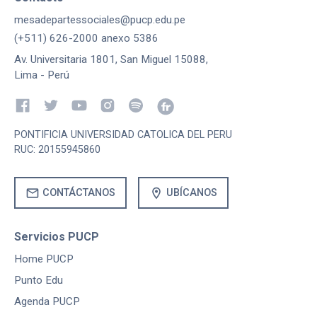
mesadepartessociales@pucp.edu.pe
(+511) 626-2000 anexo 5386
Av. Universitaria 1801, San Miguel 15088,
Lima - Perú
PONTIFICIA UNIVERSIDAD CATOLICA DEL PERU
RUC: 20155945860
mail
location_on
CONTÁCTANOS
UBÍCANOS
Servicios PUCP
Home PUCP
Punto Edu
Agenda PUCP