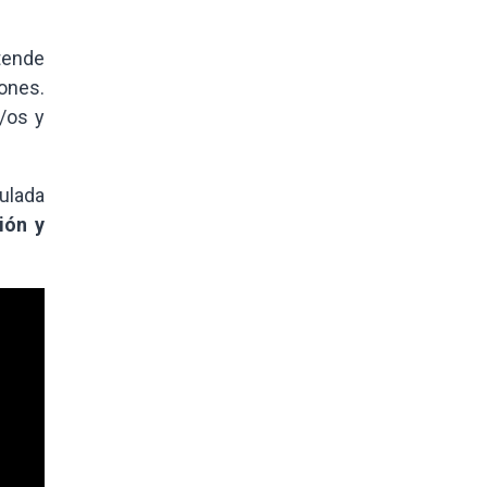
tende
ones.
/os y
tulada
ión y