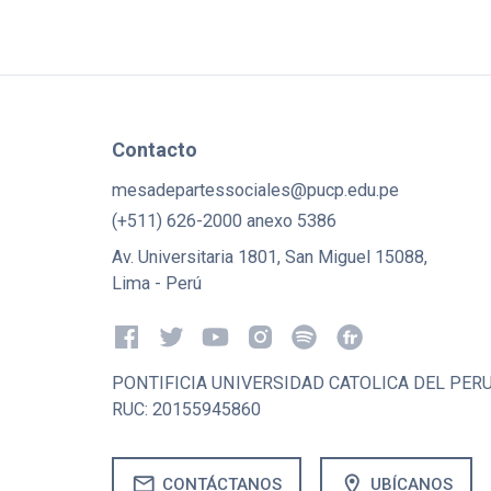
Contacto
mesadepartessociales@pucp.edu.pe
(+511) 626-2000 anexo 5386
Av. Universitaria 1801, San Miguel 15088,
Lima - Perú
PONTIFICIA UNIVERSIDAD CATOLICA DEL PER
RUC: 20155945860
mail
location_on
CONTÁCTANOS
UBÍCANOS