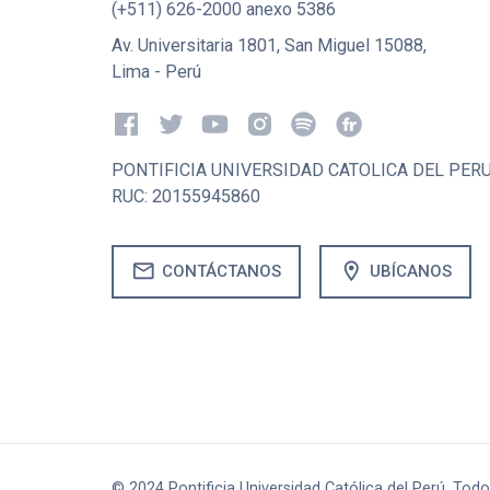
(+511) 626-2000 anexo 5386
Av. Universitaria 1801, San Miguel 15088,
Lima - Perú
PONTIFICIA UNIVERSIDAD CATOLICA DEL PER
RUC: 20155945860
mail
location_on
CONTÁCTANOS
UBÍCANOS
© 2024 Pontificia Universidad Católica del Perú. Tod