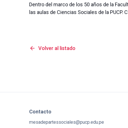
Dentro del marco de los 50 años de la Facult
las aulas de Ciencias Sociales de la PUCP. 
arrow_back
Volver al listado
Contacto
mesadepartessociales@pucp.edu.pe