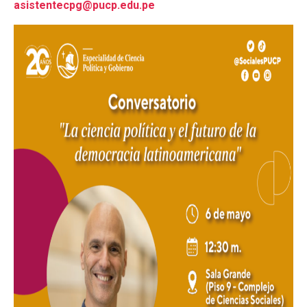
asistentecpg@pucp.edu.pe