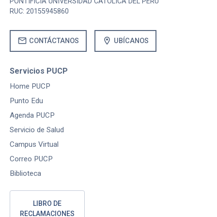
PONTIFICIA UNIVERSIDAD CATOLICA DEL PERU
RUC: 20155945860
mail
location_on
CONTÁCTANOS
UBÍCANOS
Servicios PUCP
Home PUCP
Punto Edu
Agenda PUCP
Servicio de Salud
Campus Virtual
Correo PUCP
Biblioteca
LIBRO DE
RECLAMACIONES