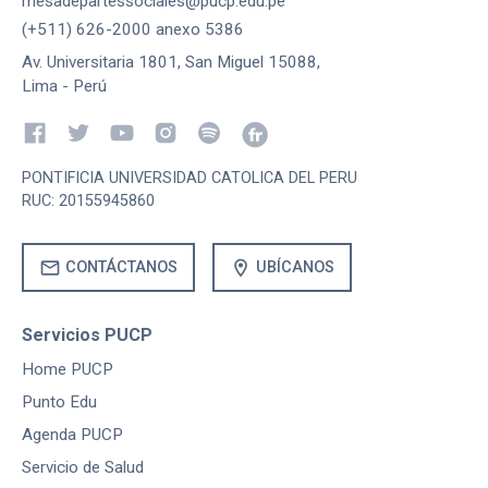
mesadepartessociales@pucp.edu.pe
(+511) 626-2000 anexo 5386
Av. Universitaria 1801, San Miguel 15088,
Lima - Perú
PONTIFICIA UNIVERSIDAD CATOLICA DEL PERU
RUC: 20155945860
mail
location_on
CONTÁCTANOS
UBÍCANOS
Servicios PUCP
Home PUCP
Punto Edu
Agenda PUCP
Servicio de Salud