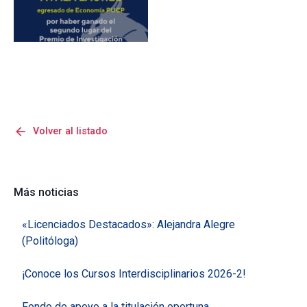
arrow_back
Volver al listado
Más noticias
«Licenciados Destacados»: Alejandra Alegre
(Politóloga)
¡Conoce los Cursos Interdisciplinarios 2026-2!
Fondo de apoyo a la titulación oportuna