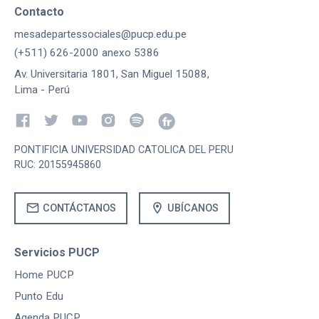
Contacto
mesadepartessociales@pucp.edu.pe
(+511) 626-2000 anexo 5386
Av. Universitaria 1801, San Miguel 15088,
Lima - Perú
PONTIFICIA UNIVERSIDAD CATOLICA DEL PERU
RUC: 20155945860
mail
location_on
CONTÁCTANOS
UBÍCANOS
Servicios PUCP
Home PUCP
Punto Edu
Agenda PUCP