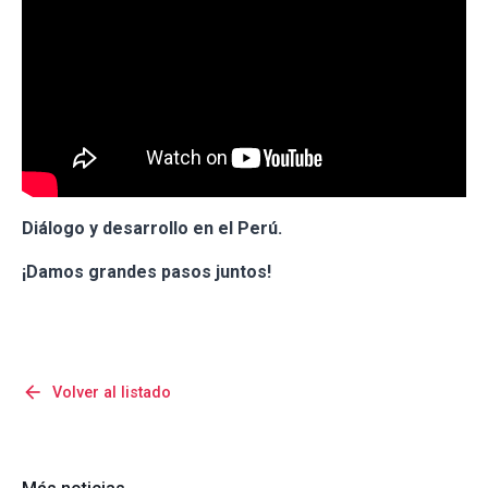
Diálogo y desarrollo en el Perú.
¡Damos grandes pasos juntos!
arrow_back
Volver al listado