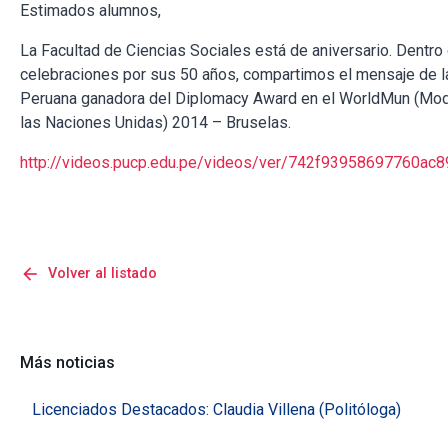
Estimados alumnos,
La Facultad de Ciencias Sociales está de aniversario. Dentro 
celebraciones por sus 50 años, compartimos el mensaje de l
Peruana ganadora del Diplomacy Award en el WorldMun (Mod
las Naciones Unidas) 2014 – Bruselas.
http://videos.pucp.edu.pe/videos/ver/742f93958697760a
arrow_back
Volver al listado
Más noticias
Licenciados Destacados: Claudia Villena (Politóloga)