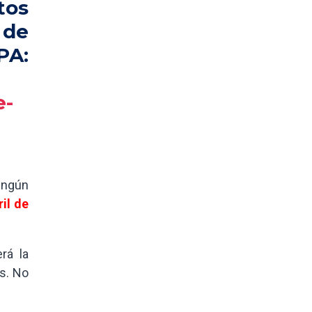
tos
 de
PA:
e-
ingún
il de
rá la
s. No