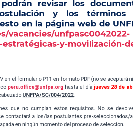
s podrán revisar los documen
postulación y los términos
uesto en la página web de UNF
/es/vacancies/unfpasc0042022-
s-estratégicas-y-movilización-d
V en el formulario P11 en formato PDF (no se aceptará n
nico
peru.office@unfpa.org
hasta el día
jueves 28 de abr
ncabezado
UNFPA/SC/004/2022
.
nes que no cumplan estos requisitos. No se devolve
 contactará a los/las postulantes pre-seleccionados/a
 pagada en ningún momento del proceso de selección.