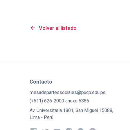
arrow_back
Volver al listado
Contacto
mesadepartessociales@pucp.edu.pe
(+511) 626-2000 anexo 5386
Av. Universitaria 1801, San Miguel 15088,
Lima - Perú