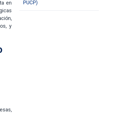
PUCP)
ta en
gicas
ción,
os, y
0
esas,