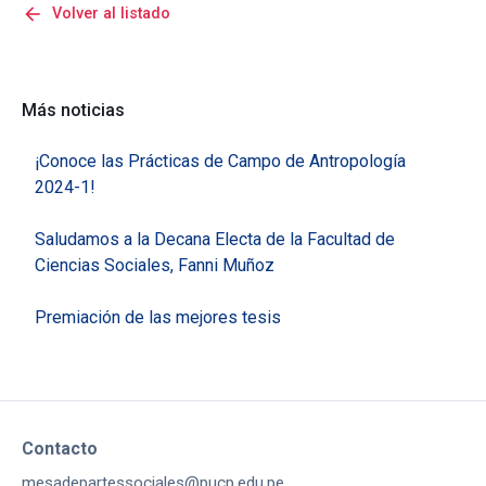
arrow_back
Volver al listado
Más noticias
¡Conoce las Prácticas de Campo de Antropología
2024-1!
Saludamos a la Decana Electa de la Facultad de
Ciencias Sociales, Fanni Muñoz
Premiación de las mejores tesis
Contacto
mesadepartessociales@pucp.edu.pe