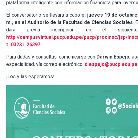
plataforma inteligente con información financiera para inversi
El conversatorio se llevará a cabo el
jueves 19 de octubre 
m., en el Auditorio de la Facultad de Ciencias Sociales
. 
dará previa inscripción en el siguiente
http://campusvirtual.pucp.edu.pe/pucp/procinsc/jsp/Inscr
t=032&i=26397
Para dudas y consultas, comunicarse con
Darwin Espejo
, as
especialidad, vía correo electrónico:
d.espejo@pucp.edu.pe
¡Los y las esperamos!