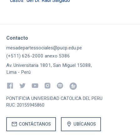
casos” del Dr. Raúl Salgado
Contacto
mesadepartessociales@pucp.edu.pe
(+511) 626-2000 anexo 5386
Av. Universitaria 1801, San Miguel 15088,
Lima - Perú
PONTIFICIA UNIVERSIDAD CATOLICA DEL PERU
RUC: 20155945860
mail
location_on
CONTÁCTANOS
UBÍCANOS