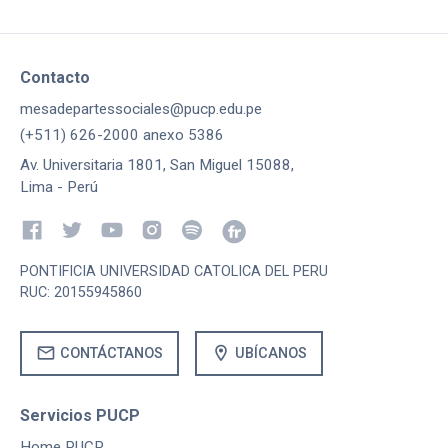
Contacto
mesadepartessociales@pucp.edu.pe
(+511) 626-2000 anexo 5386
Av. Universitaria 1801, San Miguel 15088,
Lima - Perú
PONTIFICIA UNIVERSIDAD CATOLICA DEL PERU
RUC: 20155945860
mail
location_on
CONTÁCTANOS
UBÍCANOS
Servicios PUCP
Home PUCP