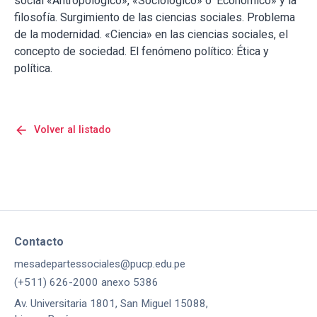
social «Antropológico», «Sociológico» o ‘Económico» y la
filosofía. Surgimiento de las ciencias sociales. Problema
de la modernidad. «Ciencia» en las ciencias sociales, el
concepto de sociedad. El fenómeno político: Ética y
política.
arrow_back
Volver al listado
Contacto
mesadepartessociales@pucp.edu.pe
(+511) 626-2000 anexo 5386
Av. Universitaria 1801, San Miguel 15088,