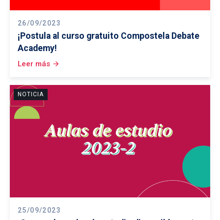
26/09/2023
¡Postula al curso gratuito Compostela Debate
Academy!
Leer más
arrow_forward
NOTICIA
25/09/2023