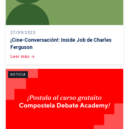
27/09/2023
¡Cine-Conversación!: Inside Job de Charles
Ferguson
Leer más
arrow_forward
NOTICIA