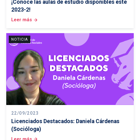
¡Conoce las aulas de estudio disponibles este
2023-2!
Leer más
arrow_forward
NOTICIA
22/09/2023
Licenciados Destacados: Daniela Cárdenas
(Socióloga)
Leer más
arrow_forward