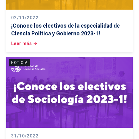
02/11/2022
¡Conoce los electivos de la especialidad de
Ciencia Política y Gobierno 2023-1!
Leer más
arrow_forward
NOTICIA
31/10/2022