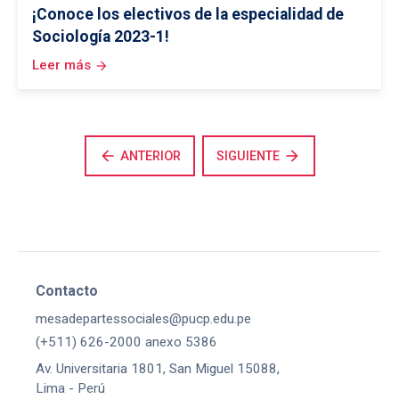
¡Conoce los electivos de la especialidad de
Sociología 2023-1!
Leer más
arrow_forward
arrow_back
arrow_forward
ANTERIOR
SIGUIENTE
Contacto
mesadepartessociales@pucp.edu.pe
(+511) 626-2000 anexo 5386
Av. Universitaria 1801, San Miguel 15088,
Lima - Perú