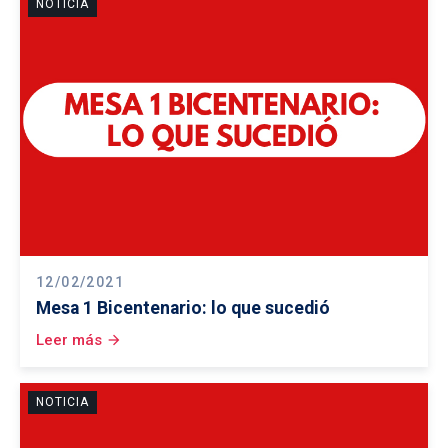
NOTICIA
12/02/2021
Mesa 1 Bicentenario: lo que sucedió
Leer más
arrow_forward
NOTICIA