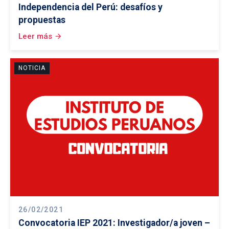
Independencia del Perú: desafíos y
propuestas
Leer más
arrow_forward
NOTICIA
26/02/2021
Convocatoria IEP 2021: Investigador/a joven –