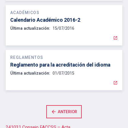
ACADÉMICOS
Calendario Académico 2016-2
Última actualización:
15/07/2016
open_in_new
REGLAMENTOS
Reglamento para la acreditación del idioma
Última actualización:
01/07/2015
open_in_new
arrow_back
ANTERIOR
241031 Consejo FACCSS – Acta