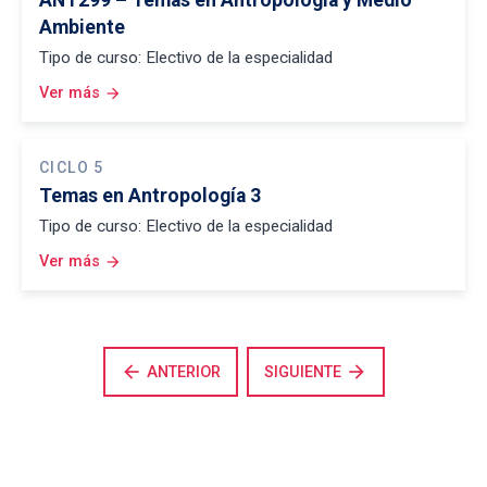
ANT299 – Temas en Antropología y Medio
Ambiente
Tipo de curso: Electivo de la especialidad
Ver más
arrow_forward
CICLO 5
Temas en Antropología 3
Tipo de curso: Electivo de la especialidad
Ver más
arrow_forward
arrow_back
arrow_forward
ANTERIOR
SIGUIENTE